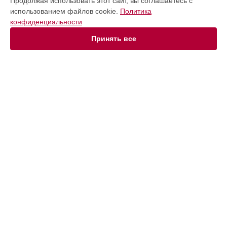
Продолжая использовать этот сайт, вы соглашаетесь с
Духовой шкаф
использованием файлов cookie.
Политика
Микроволновая печь
конфиденциальности
Посудомоечная машина
Стиральная машина
Принять все
Холодильник
Морозильная камера
Винный шкаф
Кофемашина
СТРАНИЦЫ
Цены
Гарантия
Доставка
Контакты
Мастера
Карта сайта
КОНТАКТЫ
+7 (800) 302-39-08
Ежедневно с 09:00 до 21:00