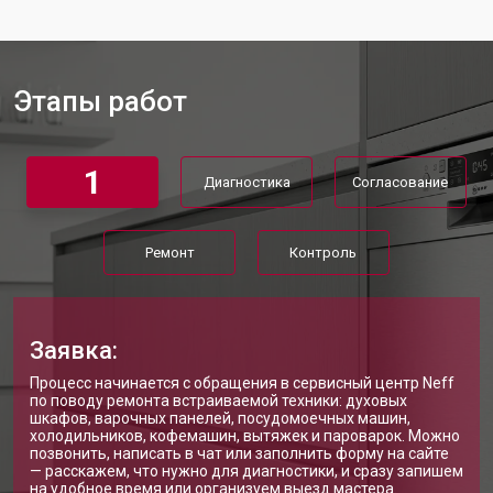
Ремонт стакана моечного бака
от 1600 ₽
Заказать
Ремонт механизма замка
от 1200 ₽
Заказать
Этапы работ
Ремонт или замена системы защиты
от 1800 ₽
Заказать
от протечек
Ремонт или замена пружины дверцы
от 1200 ₽
Заказать
1
Диагностика
Согласование
Замена платы сенсорного
от 1100 ₽
Заказать
управления
Замена водоприёмника
от 2450 ₽
Заказать
Ремонт
Контроль
Замена панели управления
от 1550 ₽
Заказать
Замена блока управления
от 2000 ₽
Заказать
Заявка:
Замена ТЭН посудомоечной
от 1750 ₽
Заказать
Процесс начинается с обращения в сервисный центр Neff
машины Neff
по поводу ремонта встраиваемой техники: духовых
Ремонт/замена датчика
шкафов, варочных панелей, посудомоечных машин,
от 1590 ₽
Заказать
температуры
холодильников, кофемашин, вытяжек и пароварок. Можно
позвонить, написать в чат или заполнить форму на сайте
Замена замка посудомоечной
— расскажем, что нужно для диагностики, и сразу запишем
от 1600 ₽
Заказать
машины Neff
на удобное время или организуем выезд мастера.