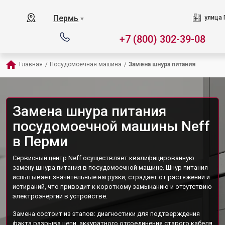
Пермь
улица 
▼
+7 (800) 302-39-08
Главная
/
Посудомоечная машина
/
Замена шнура питания
Замена шнура питания
посудомоечной машины Neff
в Перми
Сервисный центр Neff осуществляет квалифицированную
замену шнура питания в посудомоечной машине. Шнур питания
испытывает значительные нагрузки, страдает от растяжений и
истираний, что приводит к короткому замыканию и отсутствию
электроэнергии в устройстве.
Замена состоит из этапов: диагностики для подтверждения
факта разрыва цепи, аккуратного отсоединения старого кабеля