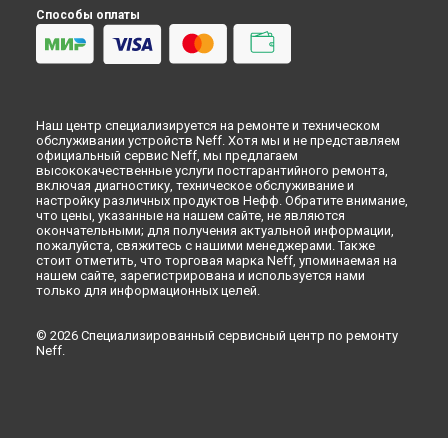
Красноярске
Способы оплаты
Замена шнура питания посудомоечной машины Neff в
Перми
Замена шнура питания посудомоечной машины Neff в
Ульяновске
Замена шнура питания посудомоечной машины Neff в
Наш центр специализируется на ремонте и техническом
Кирове
обслуживании устройств Neff. Хотя мы и не представляем
официальный сервис Neff, мы предлагаем
Замена шнура питания посудомоечной машины Neff в
высококачественные услуги постгарантийного ремонта,
Оренбурге
включая диагностику, техническое обслуживание и
Замена шнура питания посудомоечной машины Neff в
настройку различных продуктов Нефф. Обратите внимание,
Кемерово
что цены, указанные на нашем сайте, не являются
окончательными; для получения актуальной информации,
Замена шнура питания посудомоечной машины Neff в
пожалуйста, свяжитесь с нашими менеджерами. Также
Новокузнецке
стоит отметить, что торговая марка Neff, упоминаемая на
нашем сайте, зарегистрирована и используется нами
Замена шнура питания посудомоечной машины Neff в
только для информационных целей.
Рязани
Замена шнура питания посудомоечной машины Neff в
Астрахани
© 2026 Специализированный сервисный центр по ремонту
Neff.
Замена шнура питания посудомоечной машины Neff в
Набережных Челнах
Замена шнура питания посудомоечной машины Neff в
Липецке