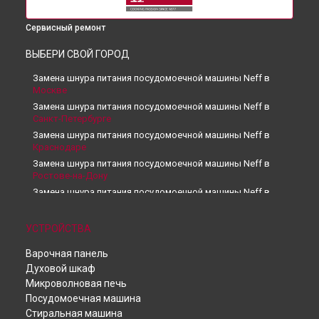
Сервисный ремонт
ВЫБЕРИ СВОЙ ГОРОД
Замена шнура питания посудомоечной машины Neff в
Москве
Замена шнура питания посудомоечной машины Neff в
Санкт-Петербурге
Замена шнура питания посудомоечной машины Neff в
Краснодаре
Замена шнура питания посудомоечной машины Neff в
Ростове-на-Дону
Замена шнура питания посудомоечной машины Neff в
Нижнем Новгороде
Замена шнура питания посудомоечной машины Neff в
УСТРОЙСТВА
Новосибирске
Замена шнура питания посудомоечной машины Neff в
Варочная панель
Челябинске
Духовой шкаф
Замена шнура питания посудомоечной машины Neff в
Микроволновая печь
Екатеринбурге
Посудомоечная машина
Замена шнура питания посудомоечной машины Neff в
Стиральная машина
Казани