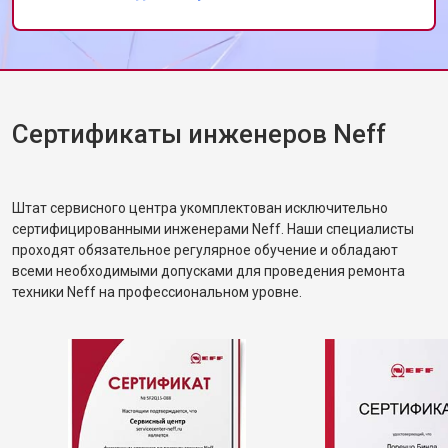
Замена П-образного уплотнителя
от 1600 ₽
Заказать
дверцы
Замена нижнего уплотнителя
от 1000 ₽
Заказать
дверцы
Замена заливного шланга с
от 1100 ₽
Заказать
системой Аквастоп
Сертификаты инженеров Neff
Замена заливного шланга
от 850 ₽
Заказать
Диагностика посудомоечной
бесплатно
Заказать
машины Neff
Штат сервисного центра укомплектован исключительно
сертифицированными инженерами Neff. Наши специалисты
проходят обязательное регулярное обучение и обладают
всеми необходимыми допусками для проведения ремонта
техники Neff на профессиональном уровне.