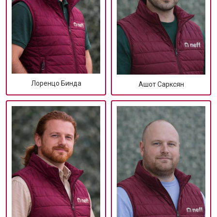
Лоренцо Бинда
Ашот Сарксян