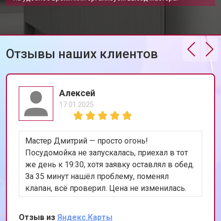
Ремонт электропроводки
от 1250 ₽
Заказать
Корпусный ремонт (замена резинок,
от 850 ₽
Заказать
креплений, кнопок)
Ремонт платы управления
Отзывы наших клиентов
от 2590 ₽
Заказать
(восстановление)
Замена датчика мутности
от 1900 ₽
Заказать
Алексей
Замена датчика соли
от 1100 ₽
Заказать
17.01.2025
Замена заливного клапана
от 1550 ₽
Заказать
Замена расходомера
от 1600 ₽
Заказать
Мастер Дмитрий — просто огонь!
Замена разбрызгивателя
от 750 ₽
Заказать
Посудомойка не запускалась, приехал в тот
же день к 19:30, хотя заявку оставлял в обед.
Замена пускового конденсатора
от 1550 ₽
Заказать
циркуляционного насоса
За 35 минут нашёл проблему, поменял
клапан, всё проверил. Цена не изменилась.
Замена проточного
от 2000 ₽
Заказать
нагревательного элемента
Теперь работает лучше, чем когда покупали.
Сохранил номер, всем уже разослал.
Замена прессостата
от 1590 ₽
Заказать
Отзыв из
Яндекс.Карты